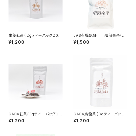
生姜紅茶（２gティーバッグ２０
JAS有機認証 焙煎桑茶（２
袋）
gティーバッグ 20袋）
¥1,200
¥1,500
GABA紅茶(３gテイーバッグ１５
GABA烏龍茶（３gティーバッグ1
袋）
5袋）
¥1,200
¥1,200