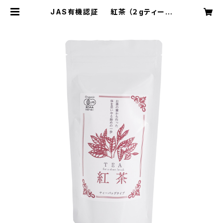
JAS有機認証 紅茶 （２gティーバ
ッグ 20袋） | 市川製茶園 Ichikaw
a Tea Garden